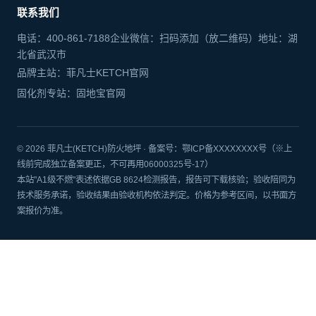
联系我们
电话：400-861-7188企业微信：扫码添加（放二维码）地址：湖
北省武汉市
品牌主站：菲凡士KETCH官网
固化剂专站：固地宝官网
© 2026 菲凡士(KETCH)防火地坪 · 备案号：鄂ICP备XXXXXXXX号（※上
线前完成独立备案更正，不可再用06000325号-17）
本站"A1级不燃"表述依据GB 8624检测报告，报告可下载核验；验收陪同为
技术服务承诺，验收结果由验收机构依法判定。价格为参考区间，以书面方
案报价为准。