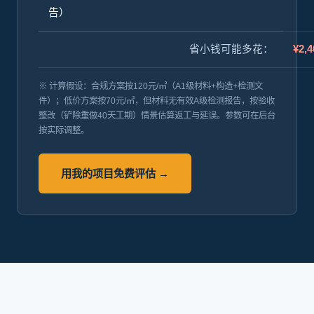
告）
省小钱可能多花：
¥2,4
※ 计算假设：合规方案按120元/㎡（A1级材料+构造+检测文
件）；低价方案按70元/㎡，但材料无有效A级检测报告，按验收
整改（铲除重做40天工期）情景估算返工与延误。参数可在后台
按实际调整。
用我的项目免费评估 →