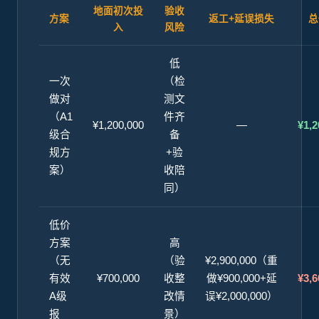
地面初次投
验收
方案
返工+延误损失
总
入
风险
低
一次
（检
做对
测文
（A1
件齐
¥1,200,000
—
¥1,2
级合
备
规方
+验
案）
收陪
同）
低价
方案
高
（无
（验
¥2,900,000（重
有效
¥700,000
收整
做¥900,000+延
¥3,6
A级
改情
误¥2,000,000）
报
景）