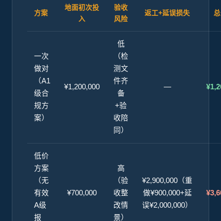
地面初次投
验收
方案
返工+延误损失
总
入
风险
低
一次
（检
做对
测文
（A1
件齐
¥1,200,000
—
¥1,2
级合
备
规方
+验
案）
收陪
同）
低价
方案
高
（无
（验
¥2,900,000（重
有效
¥700,000
收整
做¥900,000+延
¥3,6
A级
改情
误¥2,000,000）
报
景）