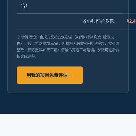
告）
省小钱可能多花：
¥2,4
※ 计算假设：合规方案按120元/㎡（A1级材料+构造+检测文
件）；低价方案按70元/㎡，但材料无有效A级检测报告，按验收
整改（铲除重做40天工期）情景估算返工与延误。参数可在后台
按实际调整。
用我的项目免费评估 →