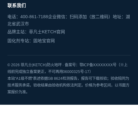
联系我们
电话：400-861-7188企业微信：扫码添加（放二维码）地址：湖
北省武汉市
品牌主站：菲凡士KETCH官网
固化剂专站：固地宝官网
© 2026 菲凡士(KETCH)防火地坪 · 备案号：鄂ICP备XXXXXXXX号（※上
线前完成独立备案更正，不可再用06000325号-17）
本站"A1级不燃"表述依据GB 8624检测报告，报告可下载核验；验收陪同为
技术服务承诺，验收结果由验收机构依法判定。价格为参考区间，以书面方
案报价为准。